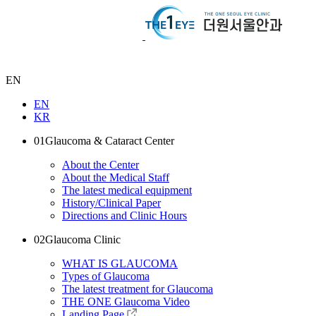
EN
EN
KR
01
Glaucoma & Cataract Center
About the Center
About the Medical Staff
The latest medical equipment
History/Clinical Paper
Directions and Clinic Hours
02
Glaucoma Clinic
WHAT IS GLAUCOMA
Types of Glaucoma
The latest treatment for Glaucoma
THE ONE Glaucoma Video
Landing Page