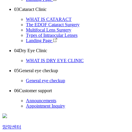
03
Cataract Clinic
WHAT IS CATARACT
The EDOF Cataract Surgery
Multifocal Lens Surgery
Types of Intraocular Lenses
Landing Page
04
Dry Eye Clinic
WHAT IS DRY EYE CLINIC
05
General eye checkup
General eye checkup
06
Customer support
Announcements
Appointment Inquiry
망막센터