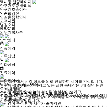
백내장 랜딩페이지
안구건조증 클리닉
안구건조증이란
안종합검진
안질환종합안내
고객지원
병원소식
예약문의
의무기록사본
망막센터
진료
예약
카톡상담
전화상담
진료
예약
온라인상담
눈은 외부에서
시각 정보를 뇌로 전달하며 시야
를 인식합니다.
WHAT IS GLAUCOMA
인구의 약 2%
내외가 가지고 있는 질환
녹내장
은 3대 실명 원인
녹내장이란?
의 하나이며,
녹내장이란 안압이 높아 시신경에 이상이 생기고,
안압과 시신경에 이상이 생기는 질환
입니다.
그 결과 주변 시야가 점차적으로 상실하면서 시야에 이상이 생기
진행성으로 시신경을 손상시키며, 특징적으로 시신경유두 손상,
는 질환입니다.
시야장애를 유발합니다.
시신경이 손상 받아 시야가 좁아지면