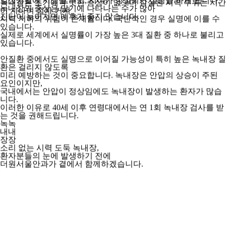
일상생활에 지장을 주고, 시야가 상실되면 실명을 하게 됩니다.
녹내장은 초기에 뚜렷한 증상이 없으며 상실된 시력 부위는 시간
녹내장의 증상은 말기에 나타나는 수가 많아
이 지나며 점차 커져
진단이 늦어지면 예후가 좋지 않습니다.
시력 저하의 위험이 존재합니다. 극단적인 경우 실명에 이를 수
있습니다.
실제로 세계에서 실명률이 가장 높은 3대 질환 중 하나로 불리고
있습니다.
안질환 중에서도 실명으로 이어질 가능성이 특히 높은 녹내장 질
환은 걸리지 않도록
미리 예방하는 것이 중요합니다. 녹내장은 안압의 상승이 주된
요인이지만,
국내에서는 안압이 정상임에도 녹내장이 발생하는 환자가 많습
니다.
이러한 이유로 40세 이후 연령대에서는 연 1회 녹내장 검사를 받
는 것을 권해드립니다.
녹
녹
내
내
장
장
소리 없는 시력 도둑
녹내장
,
환자분들의 눈에 발생하기 전에
더원서울안과
가 곁에서 함께하겠습니다.