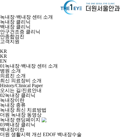
녹내장·백내장 센터 소개
녹내장 클리닉
백내장 클리닉
안구건조증 클리닉
안종합검진
고객지원
KR
KR
EN
01
녹내장·백내장 센터 소개
병원 소개
의료진 소개
최신 의료장비 소개
History/Clinical Paper
오시는 길/진료안내
02
녹내장 클리닉
녹내장이란
녹내장 종류
녹내장 최신 치료방법
더원 녹내장 동영상
녹내장 랜딩페이지
03
백내장 클리닉
백내장이란
더원 생활시력 개선 EDOF 백내장수술