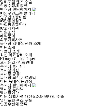
멀티포컬 렌즈 수술
인공수정체 종류
백내장 랜딩페이지
04
안구건조증 클리닉
안구건조증이란
05
안종합검진
안질환종합안내
07
고객지원
병원소식
예약문의
의무기록사본
녹내장·백내장 센터 소개
병원소개
의료진 소개
최신 의료장비 소개
History / Clinical Paper
오시는길 / 진료안내
녹내장 클리닉
녹내장이란
녹내장 종류
녹내장 최신 치료방법
더원 녹내장 동영상
녹내장 랜딩페이지
백내장 클리닉
백내장이란
더원 생활시력 개선 EDOF 백내장 수술
멀티포컬 렌즈 수술
인공수정체 종류